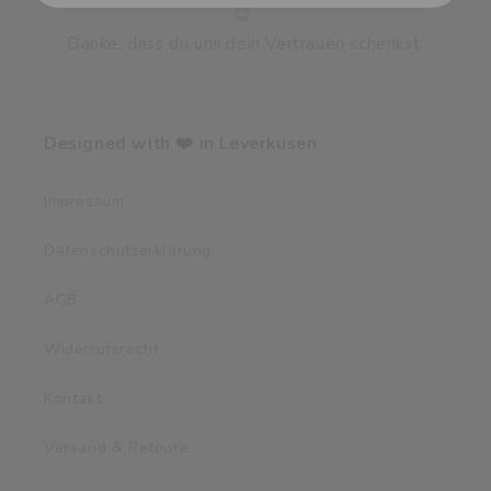
😊
Danke, dass du uns dein Vertrauen schenkst.
Designed with ❤️ in Leverkusen
Impressum
Datenschutzerklärung
AGB
Widerrufsrecht
Kontakt
Versand & Retoure