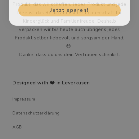
Produkt, das wir schaffen. Jedes Produkt und jede
Jetzt sparen!
Idee ist das Resultat unserer Leidenschaft für
Kinderglück und Familienfreude. Deshalb
verpacken wir bis heute auch übrigens jedes
Produkt selber liebevoll und sorgsam per Hand.
😊
Danke, dass du uns dein Vertrauen schenkst.
Designed with ❤️ in Leverkusen
Impressum
Datenschutzerklärung
AGB