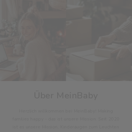
Über MeinBaby
Herzlich willkommen bei MeinBaby! Making
families happy - das ist unsere Mission. Seit 2020
ist es unsere Mission, Kinderaugen zum Leuchten