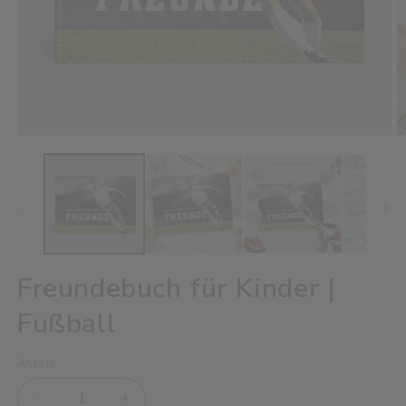
Medien
M
1
2
in
in
Modal
M
öffnen
ö
Freundebuch für Kinder |
Fußball
Anzahl