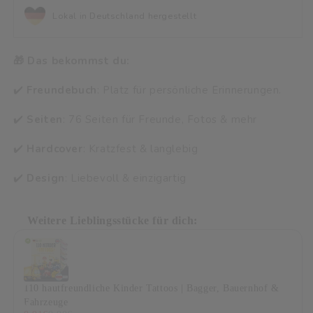
Lokal in Deutschland hergestellt
🎁 Das bekommst du:
✔️
Freundebuch
: Platz für persönliche Erinnerungen.
✔️
Seiten
: 76 Seiten für Freunde, Fotos & mehr
✔️
Hardcover
: Kratzfest & langlebig
✔️
Design
: Liebevoll & einzigartig
Weitere Lieblingsstücke für dich:
Use the Previous and Next buttons to navigate through product
110 hautfreundliche Kinder Tattoos | Bagger, Bauernhof &
Fahrzeuge