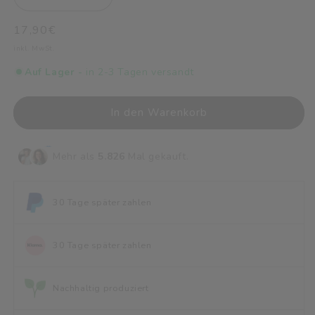
Verringere
Erhöhe
die
die
Normaler
17,90€
Menge
Menge
für
für
Preis
inkl. MwSt.
50
50
Auf Lager -
in 2-3 Tagen versandt
Meilensteinkarten
Meilensteinkarten
&quot;Dein
&quot;Dein
erstes
erstes
In den Warenkorb
Jahr&quot;
Jahr&quot;
| beige
| beige
boho
boho
Mehr als
5.826
Mal gekauft.
30 Tage später zahlen
30 Tage später zahlen
Nachhaltig produziert