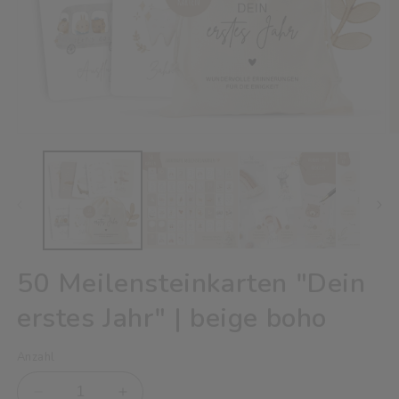
Medien
M
1
2
in
in
Modal
M
öffnen
ö
50 Meilensteinkarten "Dein
erstes Jahr" | beige boho
Anzahl