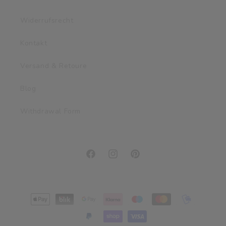
Widerrufsrecht
Kontakt
Versand & Retoure
Blog
Withdrawal Form
Facebook
Instagram
Pinterest
Zahlungsmethoden
© 2026,
MeinBaby123
Powered by Shopify