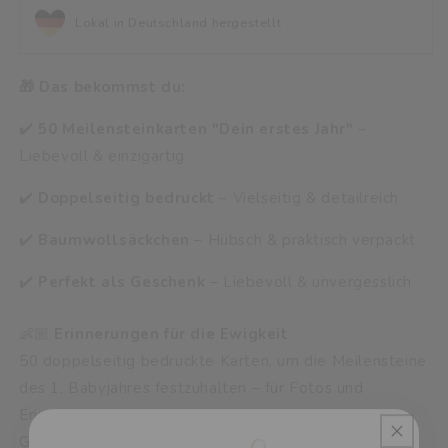
Lokal in Deutschland hergestellt
🎁 Das bekommst du:
✔️
50 Meilensteinkarten "Dein erstes Jahr"
–
Liebevoll & einzigartig
✔️
Doppelseitig bedruckt
– Vielseitig & detailreich
✔️
Baumwollsäckchen
– Hübsch & praktisch verpackt
✔️
Perfekt als Geschenk
– Liebevoll & unvergesslich
👶🏼
Erinnerungen für die Ewigkeit
50 doppelseitig bedruckte Karten, um die Meilensteine des
1. Babyjahres festzuhalten – für Fotos und Erinnerungen
zu besonderen Momenten wie der Geburt, den ersten
Zähnen und mehr.